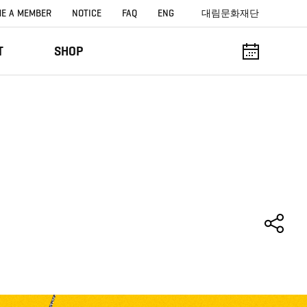
E A MEMBER
NOTICE
FAQ
ENG
대림문화재단
T
SHOP