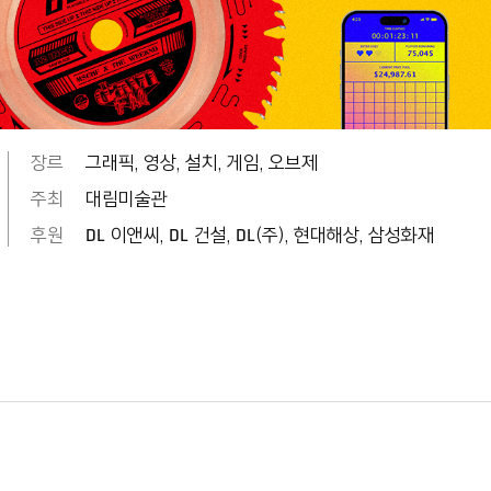
장르
그래픽, 영상, 설치, 게임, 오브제
주최
대림미술관
후원
DL 이앤씨, DL 건설, DL(주), 현대해상, 삼성화재